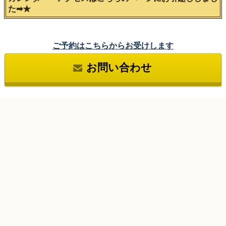
✳︎当サロンは女性専用サロンの為、ご新規男性のお客様は
ご紹介に限らせていただいています。
LINEお友達追加もこちらのページからお願いします。
⬇︎ ⬇︎ ⬇︎ ⬇︎
カレンダー・アクセスはこちらのページにお引越ししまし
た➡︎★
ご予約はこちらからお受けします
お問い合わせ