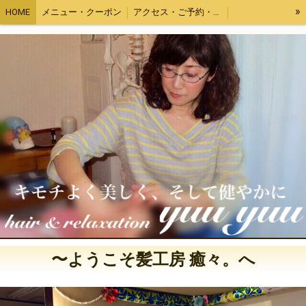
»
HOME
メニュー・クーポン
アクセス・ご予約・カレンダー
オーガニックヘナ・エコヴェーダ
ヘッドリリース
ハワイアンロミロミ
チネイザン
プロフィール・割引
取り扱い商品
ザクロペインター
〜ようこそ髪工房 癒々。へ