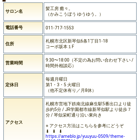
髪工房 癒々。
サロン名
（かみこうぼう ゆうゆう。）
電話番号
011-717-1553
札幌市北区新琴似6条1丁目1-18
住所
コーポ坂本１F
9:30〜18:00（不定の為お問い合わせ下さい /
営業時間
時間外相談応）
毎週月曜日
定休日
第1・3・5 火曜日
（他不定休有り／月8休）
札幌市営地下鉄南北線麻生駅5番出口より徒
歩約5分 / JR学園都市線新琴似駅より徒歩７
分 / 琴似栄町通り沿い東向き
アクセス
※ アクセス方法はこちらを参考にどうぞ
⬇︎ ⬇︎ ⬇︎
https://ameblo.jp/yuuyuu-0509/theme-